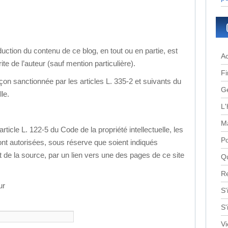
uction du contenu de ce blog, en tout ou en partie, est
Ac
ite de l’auteur (sauf mention particulière).
Fi
çon sanctionnée par les articles L. 335-2 et suivants du
G
le.
L'
Ma
ticle L. 122-5 du Code de la propriété intellectuelle, les
Po
ont autorisées, sous réserve que soient indiqués
t de la source, par un lien vers une des pages de ce site
Q
Re
ur
S'
S'
Vi