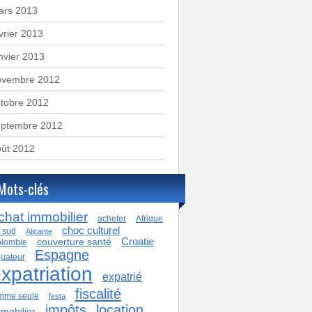
ars 2013
vrier 2013
nvier 2013
ovembre 2012
tobre 2012
eptembre 2012
oût 2012
Mots-clés
chat immobilier
acheter
Afrique
choc culturel
 sud
Alicante
Croatie
couverture santé
lombie
Espagne
uateur
xpatriation
expatrié
fiscalité
mme seule
festa
impôts
location
mobilier