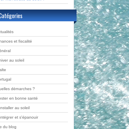
Catégories
tualités
nances et fiscalité
énéral
hiver au soleil
lte
rtugal
uelles démarches ?
ster en bonne santé
installer au soleil
intégrer et s'épanouir
e du blog