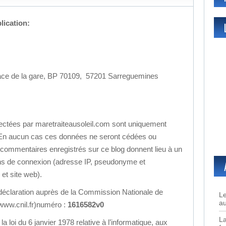
lication:
lace de la gare, BP 70109, 57201 Sarreguemines
ectées par maretraiteausoleil.com sont uniquement
 En aucun cas ces données ne seront cédées ou
 commentaires enregistrés sur ce blog donnent lieu à un
ns de connexion (adresse IP, pseudonyme et
et site web).
ne déclaration auprès de la Commission Nationale de
Le
au
(www.cnil.fr)numéro :
1616582v0
La
a loi du 6 janvier 1978 relative à l’informatique, aux