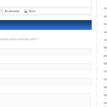
n
No comments
Nirina
a
m
av
 Champs requis marqués avec
*
m
fé
ja
d
n
oc
s
a
ju