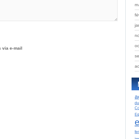
m
fé
ja
n
oc
 via e-mail
s
a
a
du
Co
Eq
e
fe
im