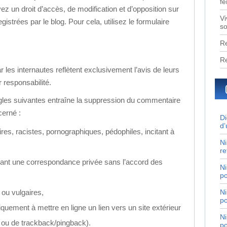
fe
vez un droit d’accès, de modification et d’opposition sur
Vi
strées par le blog. Pour cela, utilisez le formulaire
so
Re
Re
es internautes reflètent exclusivement l’avis de leurs
 responsabilité.
ègles suivantes entraîne la suppression du commentaire
erné :
Di
d’
es, racistes, pornographiques, pédophiles, incitant à
Ni
re
nt une correspondance privée sans l’accord des
Ni
po
Ni
ou vulgaires,
po
uement à mettre en ligne un lien vers un site extérieur
Ni
ou de trackback/pingback).
po