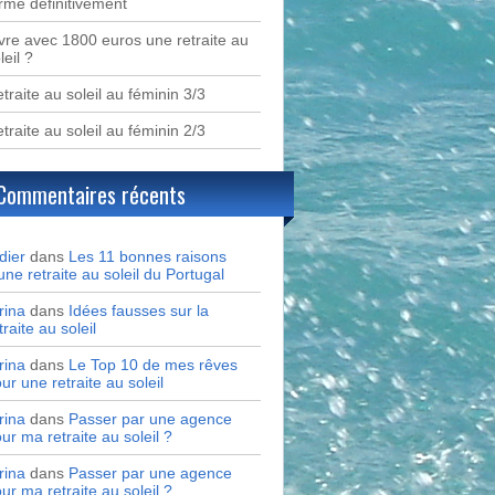
rme définitivement
vre avec 1800 euros une retraite au
leil ?
traite au soleil au féminin 3/3
traite au soleil au féminin 2/3
Commentaires récents
dier
dans
Les 11 bonnes raisons
une retraite au soleil du Portugal
rina
dans
Idées fausses sur la
traite au soleil
rina
dans
Le Top 10 de mes rêves
ur une retraite au soleil
rina
dans
Passer par une agence
ur ma retraite au soleil ?
rina
dans
Passer par une agence
ur ma retraite au soleil ?