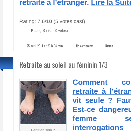
retraite à l’étranger.
Lire la Sui
Rating: 7.6/
10
(5 votes cast)
Rating:
0
(from 0 votes)
25 avril 2014 at 23 h 34 min
No comments
Nirina
Retraite au soleil au féminin 1/3
Comment con
retraite à l’étra
vit seule ? Fau
Est-ce dangere
femme se
interroga
Partir en solo ?