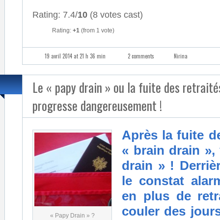
Rating: 7.4/
10
(8 votes cast)
Rating:
+1
(from 1 vote)
19 avril 2014 at 21 h 36 min
2 comments
Nirina
Le « papy drain » ou la fuite des retraité
progresse dangereusement !
Après la fuite 
« brain drain »,
drain » ! Derrièr
le constat alar
en plus de retr
couler des jour
« Papy Drain » ?