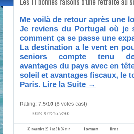
Les 11 bonnes raisons d’une retraite au s
Me voilà de retour après une 
Je reviens du Portugal où je 
comment ça se passe une expat
La destination a le vent en p
seniors compte tenu d
avantages du pays avec en tête 
soleil et avantages fiscaux, le 
Paris.
Lire la Suite
→
Rating: 7.5/
10
(8 votes cast)
Rating:
0
(from 2 votes)
30 novembre 2014 at 3 h 36 min
1 comment
Nirina