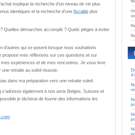
fe
’achat explique la recherche d’un niveau de vie plus
Vi
enus identiques et la recherche d’une
fiscalité
plus
so
Re
 ? Quelles démarches accomplir ? Quels pièges à éviter
Re
ien d’autres qui se posent lorsque nous souhaitons
e propose mes réflexions sur ces questions et sur
e mes expériences et de mes rencontres. Je vous livre
Di
une retraite au soleil réussie.
d’
s dans ma préparation vers une retraite soleil.
Ni
re
g s’adresse également à nos amis Belges, Suisses et
ssible je tâcherai de fournir des informations les
Ni
po
Ni
l.com
po
Ni
po