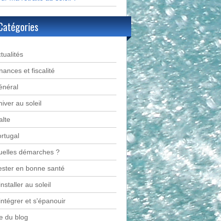
Catégories
tualités
nances et fiscalité
énéral
hiver au soleil
lte
rtugal
uelles démarches ?
ster en bonne santé
installer au soleil
intégrer et s'épanouir
e du blog