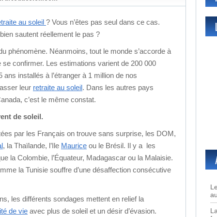
etraite au soleil
? Vous n’êtes pas seul dans ce cas.
en sautent réellement le pas ?
eur du phénomène. Néanmoins, tout le monde s’accorde à
e se confirmer. Les estimations varient de 200 000
 ans installés à l’étranger à 1 million de nos
passer leur
retraite au soleil
. Dans les autres pays
Canada, c’est le même constat.
ent de soleil.
itées par les Français on trouve sans surprise, les DOM,
l
, la Thaïlande, l’Ile
Maurice
ou le Brésil. Il y a les
que la Colombie, l’Équateur, Madagascar ou la Malaisie.
omme la Tunisie souffre d’une désaffection consécutive
Le
au
ns, les différents sondages mettent en relief la
La
ité de vie
avec plus de soleil et un désir d’évasion.