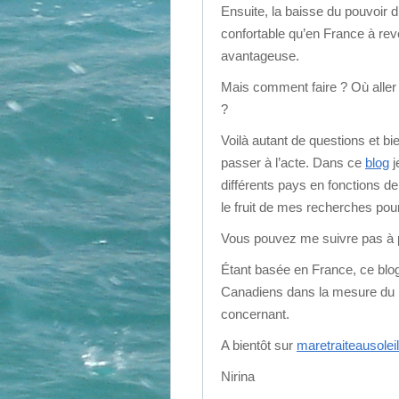
Ensuite, la baisse du pouvoir d
confortable qu’en France à rev
avantageuse.
Mais comment faire ? Où aller
?
Voilà autant de questions et b
passer à l’acte. Dans ce
blog
j
différents pays en fonctions d
le fruit de mes recherches pour 
Vous pouvez me suivre pas à pa
Étant basée en France, ce blo
Canadiens dans la mesure du po
concernant.
A bientôt sur
maretraiteausolei
Nirina