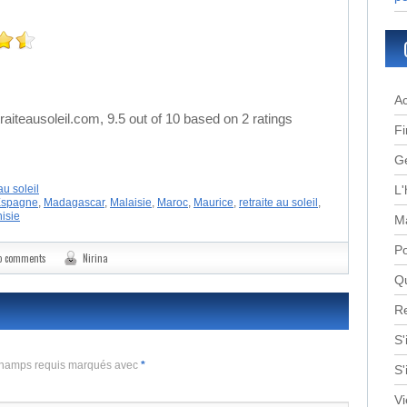
Ac
aiteausoleil.com
,
9.5
out of
10
based on
2
ratings
Fi
G
L'
au soleil
spagne
,
Madagascar
,
Malaisie
,
Maroc
,
Maurice
,
retraite au soleil
,
isie
Ma
Po
o comments
Nirina
Q
Re
S'
 Champs requis marqués avec
*
S'
Vi