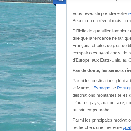
Vous rêvez de prendre votre
r
Beaucoup en rêvent mais combi
Difficile de quantifier l’ampl
dire que la tendance ne fait qu
Français retraités de plus de 65
compatriotes ayant choisi de 
d’Europe, aux États-Unis, au 
Pas de doute, les seniors rêv
Parmi les destinations plébisc
le Maroc,
l’Espagne
, le
Portuga
destinations montantes telles 
D’autres pays, au contraire, c
au printemps arabe.
Parmi les principales motivatio
recherche d’une meilleure
qual