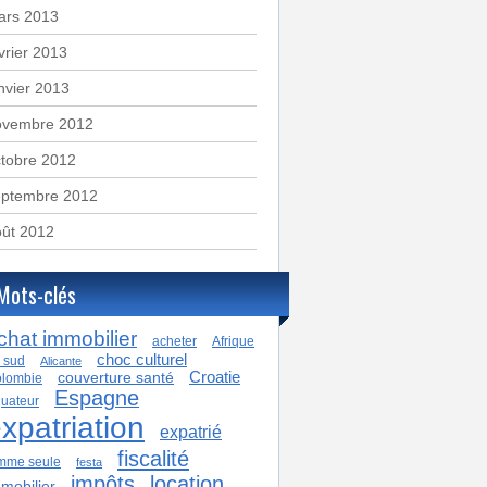
ars 2013
vrier 2013
nvier 2013
ovembre 2012
tobre 2012
eptembre 2012
oût 2012
Mots-clés
chat immobilier
acheter
Afrique
choc culturel
 sud
Alicante
Croatie
couverture santé
lombie
Espagne
uateur
xpatriation
expatrié
fiscalité
mme seule
festa
impôts
location
mobilier