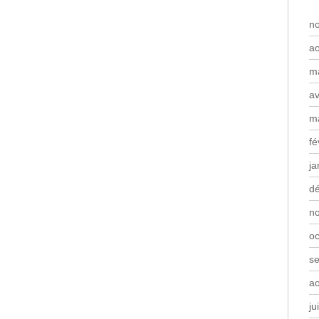
n
a
m
av
m
fé
ja
d
n
oc
s
a
ju