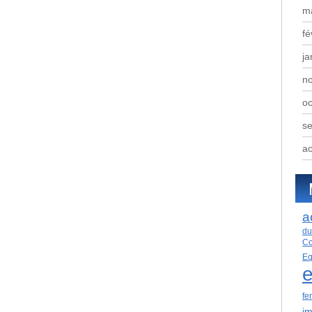
m
fé
ja
n
oc
s
a
a
du
Co
Eq
e
fe
im