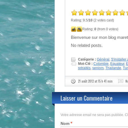
Rating: 9.5/
10
(2 votes cast)
Rating:
0
(from 0 votes)
Bienvenue sur mon blog maretr
No related posts.
Catégorie :
Général
,
S'installer 
Mot-Clé :
Colombie
,
Equateur
,
E
retraités
,
seniors
,
Thailande
,
Tun
21 août 2012 at 15 h 41 min
N
Laisser un Commentaire
Votre adresse email ne sera pas publiée.
*
Nom