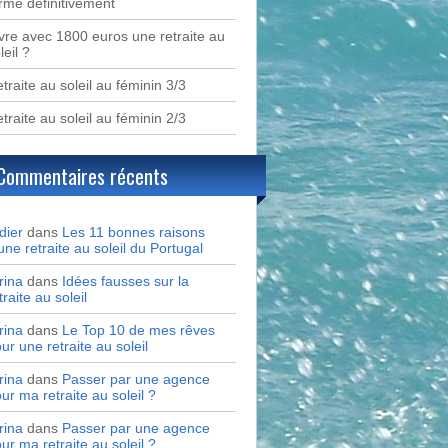
rme définitivement
vre avec 1800 euros une retraite au
leil ?
traite au soleil au féminin 3/3
traite au soleil au féminin 2/3
Commentaires récents
dier
dans
Les 11 bonnes raisons
une retraite au soleil du Portugal
rina
dans
Idées fausses sur la
traite au soleil
rina
dans
Le Top 10 de mes rêves
ur une retraite au soleil
rina
dans
Passer par une agence
ur ma retraite au soleil ?
rina
dans
Passer par une agence
ur ma retraite au soleil ?