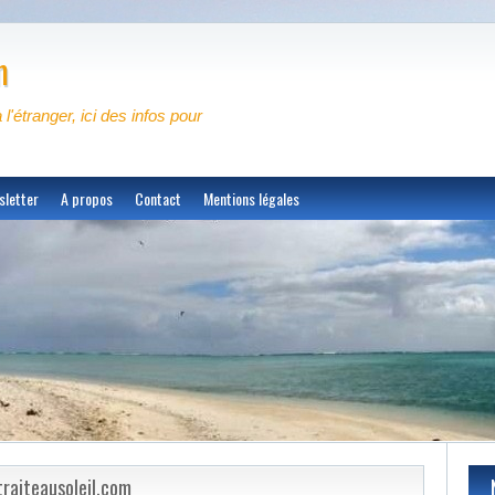
m
à l'étranger, ici des infos pour
sletter
A propos
Contact
Mentions légales
raiteausoleil.com