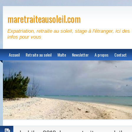
maretraiteausoleil.com
Expatriation, retraite au soleil, stage à l'étranger, ici des
infos pour vous
Accueil
Retraite au soleil
Malte
Newsletter
A propos
Contact