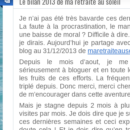
Le bilan 2013 de ma retraite au soleil
Je n’ai pas été très bavarde ces de
La faute à la procrastination, le man
une baisse de moral ? Difficile à dire
je dirais. Aujourd’hui je partage ave
blog au 31/12/2013 de
maretraiteaus
Depuis le mois d’aout, je m
sérieusement à bloguer et en toute lo
les fruits de ces efforts. La fréque
triplé depuis. Donc merci, merci cher
de m’encourager dans cette aventure
Mais je stagne depuis 2 mois à pl
visites par mois. Je dois dire que je
ces dernières semaines et ceci ex
doute cela ! Et je dois dire qu’en 