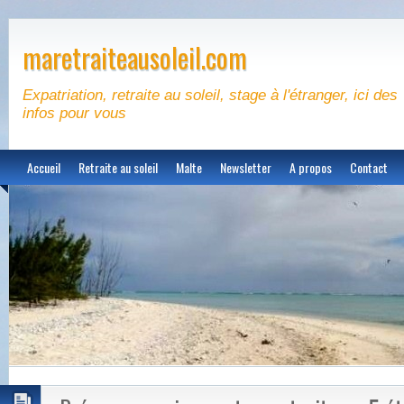
maretraiteausoleil.com
Expatriation, retraite au soleil, stage à l'étranger, ici des
infos pour vous
Accueil
Retraite au soleil
Malte
Newsletter
A propos
Contact