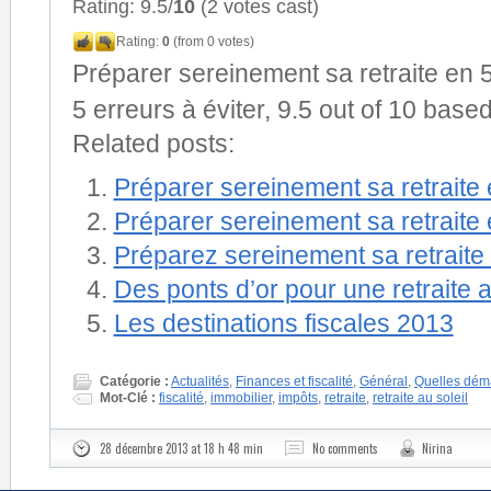
Rating: 9.5/
10
(2 votes cast)
Rating:
0
(from 0 votes)
Préparer sereinement sa retraite en 5
5 erreurs à éviter
,
9.5
out of
10
based
Related posts:
Préparer sereinement sa retraite 
Préparer sereinement sa retraite 
Préparez sereinement sa retraite
Des ponts d’or pour une retraite a
Les destinations fiscales 2013
Catégorie :
Actualités
,
Finances et fiscalité
,
Général
,
Quelles dém
Mot-Clé :
fiscalité
,
immobilier
,
impôts
,
retraite
,
retraite au soleil
28 décembre 2013 at 18 h 48 min
No comments
Nirina